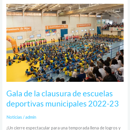
Gala
de
la
clausura
de
escuelas
deportivas
municipales
2022-
23
Gala de la clausura de escuelas
deportivas municipales 2022-23
Noticias
/
admin
¡Un cierre espectacular para una temporada llena de logros y