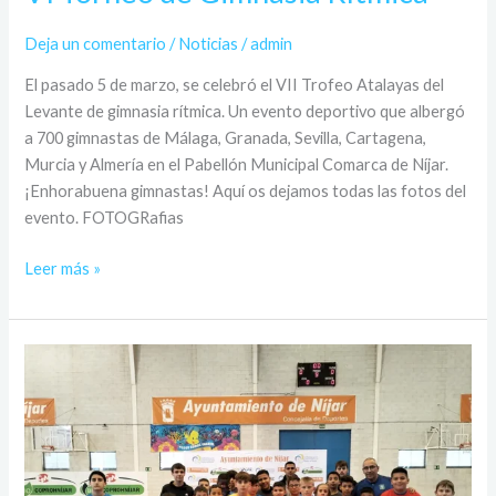
Deja un comentario
/
Noticias
/
admin
El pasado 5 de marzo, se celebró el VII Trofeo Atalayas del
Levante de gimnasia rítmica. Un evento deportivo que albergó
a 700 gimnastas de Málaga, Granada, Sevilla, Cartagena,
Murcia y Almería en el Pabellón Municipal Comarca de Níjar.
¡Enhorabuena gimnastas! Aquí os dejamos todas las fotos del
evento. FOTOGRafias
Leer más »
XI
Torneo
de
Fútbol
Sala
Base