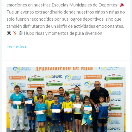
emociones en nuestras Escuelas Municipales de Deportes!
Fue un evento extraordinario donde nuestros niños y niñas no
solo fueron reconocidos por sus logros deportivos, sino que
también disfrutaron de un sinfín de actividades emocionantes.
Hubo risas y momentos de pura diversión
Leer más »
Galardonados
en
la
clausura
de
las
escuelas
municipales
de