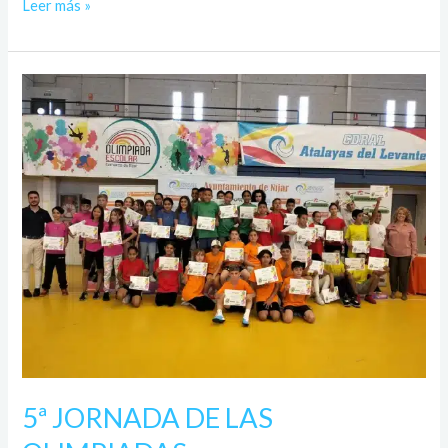
Leer más »
5ª
JORNADA
DE
LAS
OLIMPIADAS
5ª JORNADA DE LAS